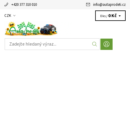
+420 377 310 010
info
@
autaprodeti.cz
0 Kč
CZK
0 ks /