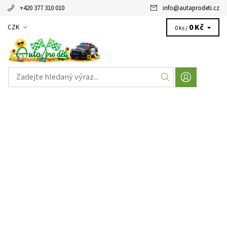
+420 377 310 010
info
@
autaprodeti.cz
0 Kč
CZK
0 ks /