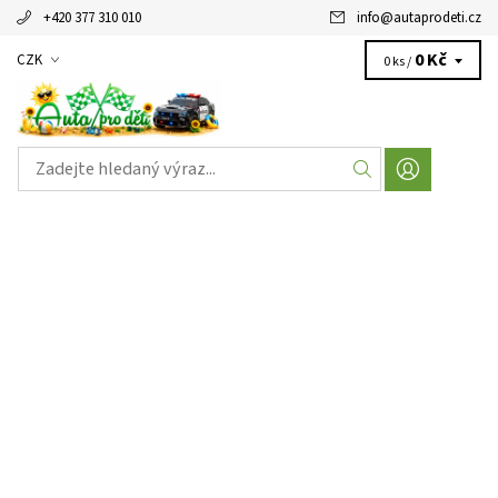
+420 377 310 010
info
@
autaprodeti.cz
0 Kč
CZK
0 ks /