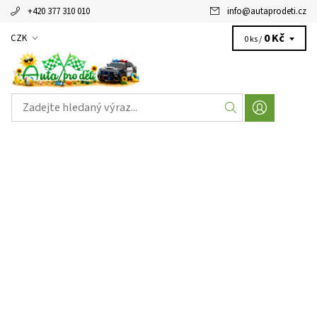
+420 377 310 010
info
@
autaprodeti.cz
0 Kč
CZK
0 ks /