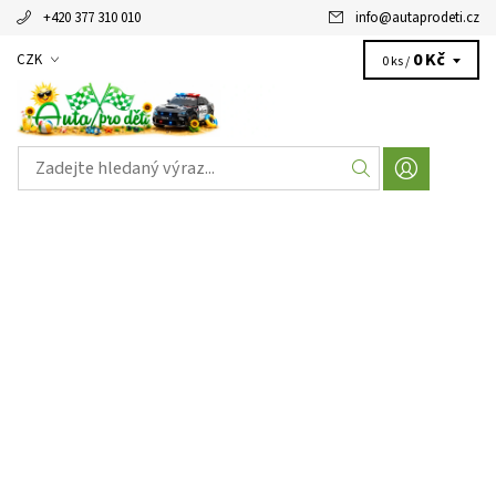
+420 377 310 010
info
@
autaprodeti.cz
0 Kč
CZK
0 ks /