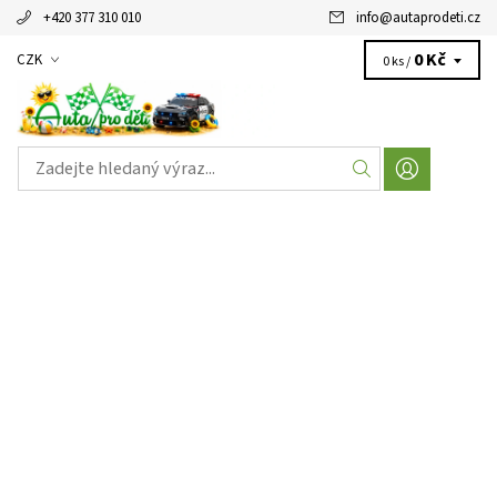
+420 377 310 010
info
@
autaprodeti.cz
0 Kč
CZK
0 ks /