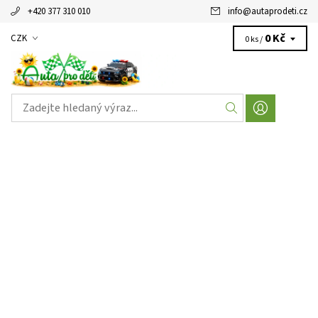
+420 377 310 010
info
@
autaprodeti.cz
0 Kč
CZK
0 ks /