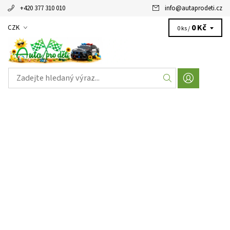
+420 377 310 010
info
@
autaprodeti.cz
0 Kč
CZK
0 ks /