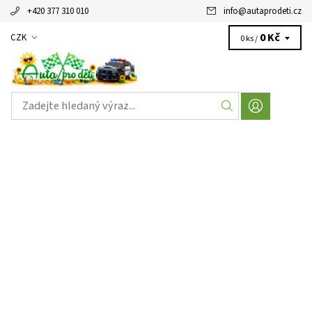
+420 377 310 010
info
@
autaprodeti.cz
0 Kč
CZK
0 ks /