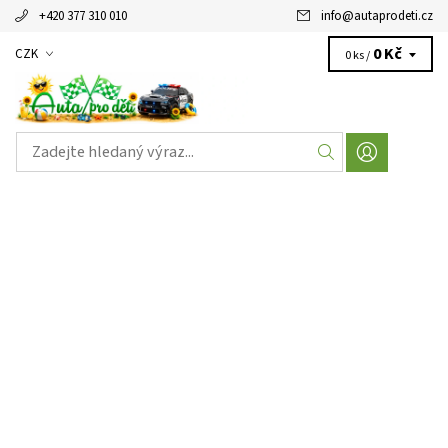
+420 377 310 010
info
@
autaprodeti.cz
0 Kč
CZK
0 ks /