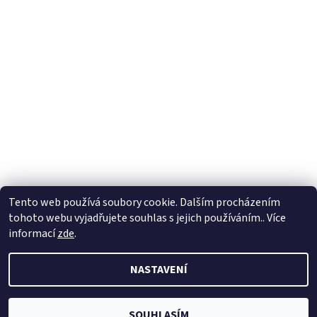
Tento web používá soubory cookie. Dalším procházením
tohoto webu vyjadřujete souhlas s jejich používáním.. Více
informací
zde
.
2026 © Auta pro děti, všechna práva vyhrazena
NASTAVENÍ
Vytvořil Shoptet
SOUHLASÍM