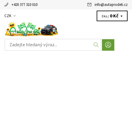
+420 377 310 010
info
@
autaprodeti.cz
0 Kč
CZK
0 ks /