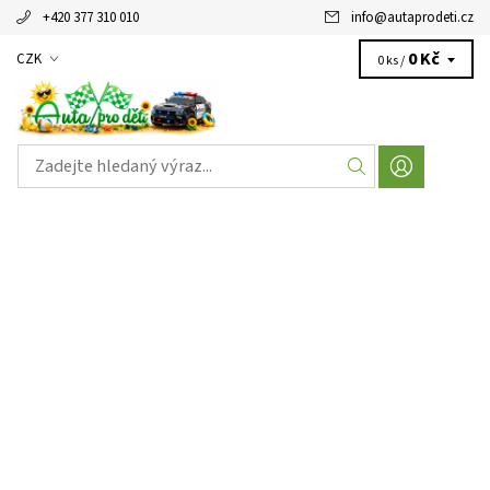
+420 377 310 010
info
@
autaprodeti.cz
0 Kč
CZK
0 ks /