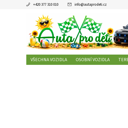
+420 377 310 010
info
@
autaprodeti.cz
VŠECHNA VOZIDLA
OSOBNÍ VOZIDLA
TERÉ
KONTAKTY
ČLÁNKY
OBCHODNÍ PODMÍNK