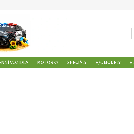
NNÍ VOZIDLA
MOTORKY
SPECIÁLY
R/C MODELY
E
Y