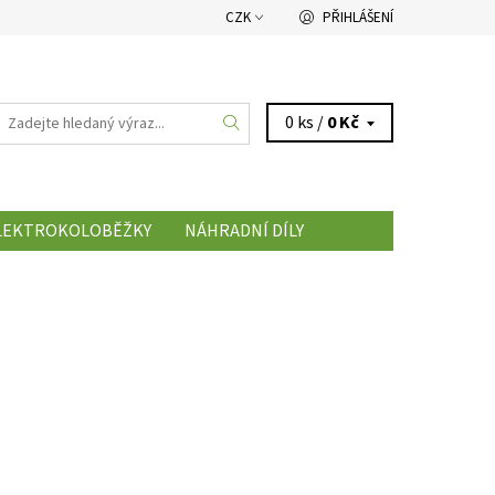
CZK
PŘIHLÁŠENÍ
0 ks /
0 Kč
LEKTROKOLOBĚŽKY
NÁHRADNÍ DÍLY