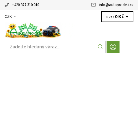
+420 377 310 010
info
@
autaprodeti.cz
0 Kč
CZK
0 ks /