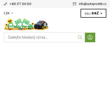
+420 377 310 010
info
@
autaprodeti.cz
0 Kč
CZK
0 ks /