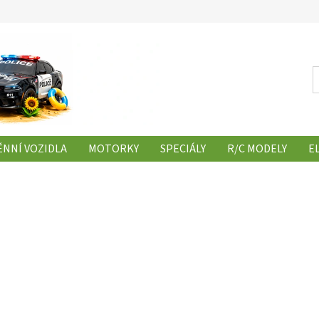
NNÍ VOZIDLA
MOTORKY
SPECIÁLY
R/C MODELY
E
Y