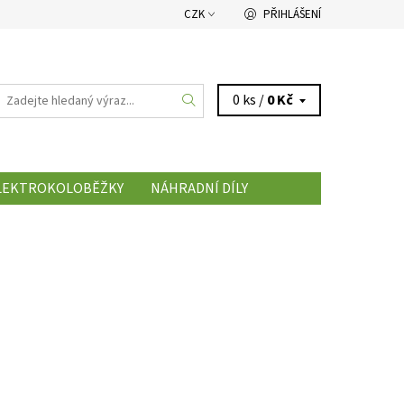
CZK
PŘIHLÁŠENÍ
0 ks /
0 Kč
LEKTROKOLOBĚŽKY
NÁHRADNÍ DÍLY