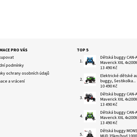
MACE PRO VÁS
TOP 5
kupovat
Dětská buggy CAN-
Maverick XXL 4x200W 
ní podmínky
13 490 Kč
ky ochrany osobních údajů
Elektrické dětské a
buggy, šestikolka...
ace a vrácení
10 490 Kč
Dětská buggy CAN-
Maverick XXL 4x200W 
13 490 Kč
Dětská buggy CAN-
Maverick XXL 4x200W 
13 490 Kč
Dětská buggy MON
MUD 35km/hod 1000W