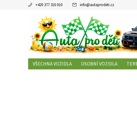
+420 377 310 010
info
@
autaprodeti.cz
VŠECHNA VOZIDLA
OSOBNÍ VOZIDLA
TERÉ
KONTAKTY
ČLÁNKY
OBCHODNÍ PODMÍNK