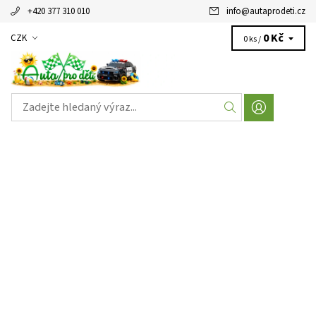
+420 377 310 010
info
@
autaprodeti.cz
0 Kč
CZK
0 ks /