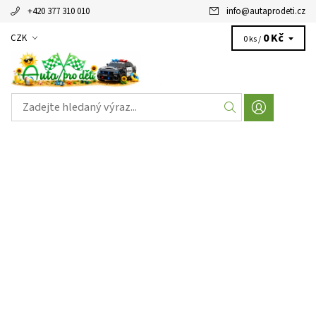
+420 377 310 010
info
@
autaprodeti.cz
0 Kč
CZK
0 ks /