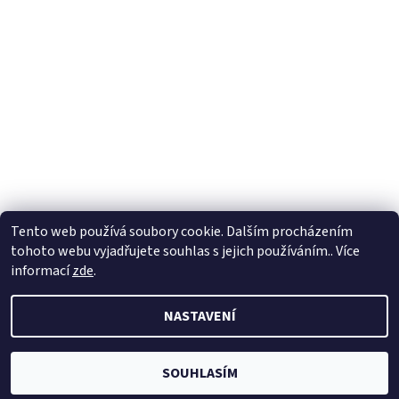
Tento web používá soubory cookie. Dalším procházením
tohoto webu vyjadřujete souhlas s jejich používáním.. Více
informací
zde
.
2026 © Auta pro děti, všechna práva vyhrazena
NASTAVENÍ
Vytvořil Shoptet
SOUHLASÍM
Odstoupit od smlouvy