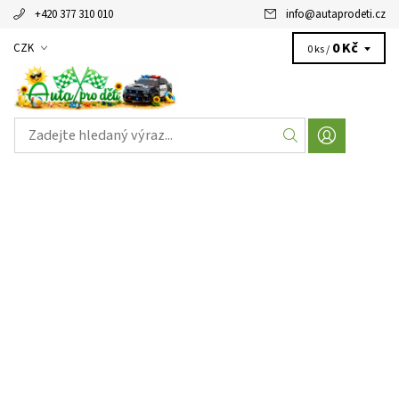
+420 377 310 010
info
@
autaprodeti.cz
0 Kč
CZK
0 ks /