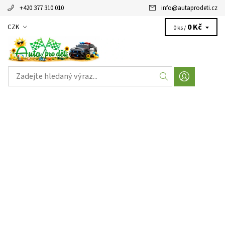
+420 377 310 010
info
@
autaprodeti.cz
0 Kč
CZK
0 ks /