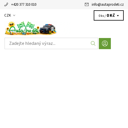
+420 377 310 010
info
@
autaprodeti.cz
0 Kč
CZK
0 ks /