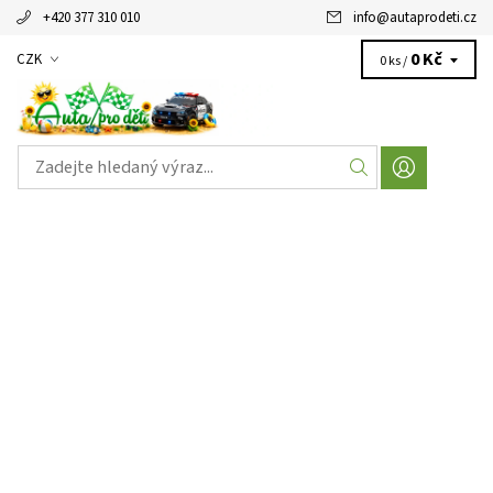
+420 377 310 010
info
@
autaprodeti.cz
0 Kč
CZK
0 ks /