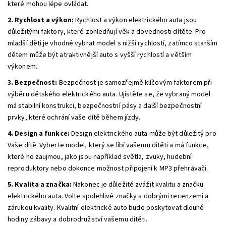
které mohou lépe ovládat.
2. Rychlost a výkon:
Rychlost a výkon elektrického auta jsou
důležitými faktory, které zohledňují věk a dovednosti dítěte. Pro
mladší děti je vhodné vybrat model s nižší rychlostí, zatímco starším
dětem může být atraktivnější auto s vyšší rychlostí a větším
výkonem.
3. Bezpečnost:
Bezpečnost je samozřejmě klíčovým faktorem při
výběru dětského elektrického auta. Ujistěte se, že vybraný model
má stabilní konstrukci, bezpečnostní pásy a další bezpečnostní
prvky, které ochrání vaše dítě během jízdy.
4. Design a funkce:
Design elektrického auta může být důležitý pro
Vaše dítě. Vyberte model, který se líbí vašemu dítěti a má funkce,
které ho zaujmou, jako jsou například světla, zvuky, hudební
reproduktory nebo dokonce možnost připojení k MP3 přehrávači.
5. Kvalita a značka:
Nakonec je důležité zvážit kvalitu a značku
elektrického auta. Volte spolehlivé značky s dobrými recenzemi a
zárukou kvality. Kvalitní elektrické auto bude poskytovat dlouhé
hodiny zábavy a dobrodružství vašemu dítěti.