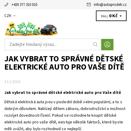
+420 377 310 010
info
@
autaprodeti.cz
0 Kč
CZK
0 ks /
JAK VYBRAT TO SPRÁVNÉ DĚTSKÉ
ELEKTRICKÉ AUTO PRO VAŠE DÍTĚ
13.2.2024
Jak vybrat to správné dětské elektrické auto pro Vaše dítě
Dětská elektrická auta jsou v poslední době velmi populární, a to s
dobrým důvodem. Nabízejí dětem zábavu, dobrodružství a možnost
rozvíjet dovednosti řízení. Pokud se rozhodnete koupit dětské
elektrické auto pro vaše dítě, existuje několik faktorů, které byste
měli zvážit, aby bylo rozhodnutí co nejlepší.