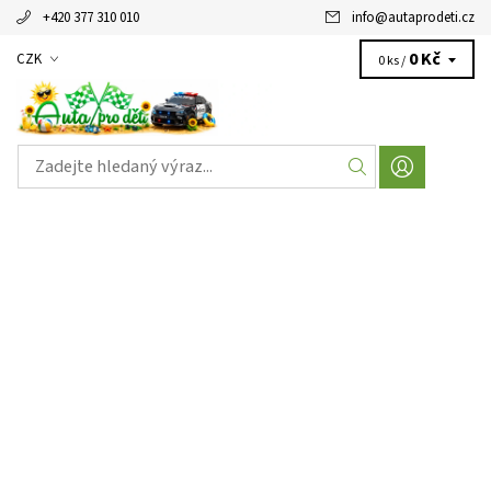
+420 377 310 010
info
@
autaprodeti.cz
0 Kč
CZK
0 ks /