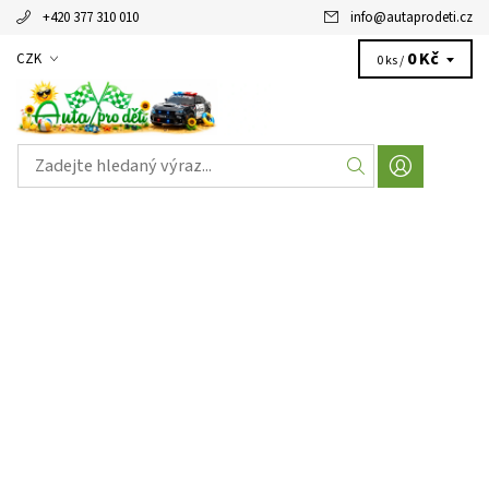
+420 377 310 010
info
@
autaprodeti.cz
0 Kč
CZK
0 ks /