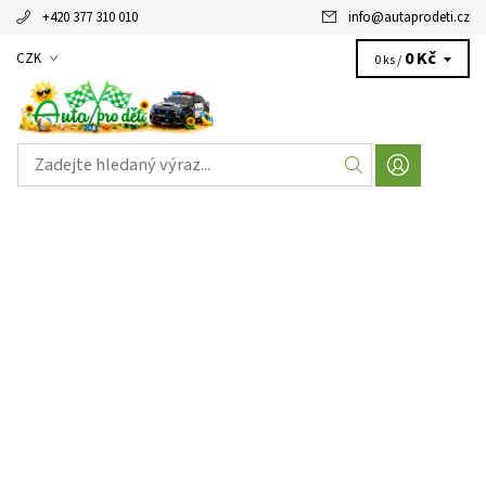
+420 377 310 010
info
@
autaprodeti.cz
0 Kč
CZK
0 ks /