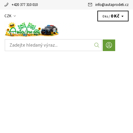
+420 377 310 010
info
@
autaprodeti.cz
0 Kč
CZK
0 ks /