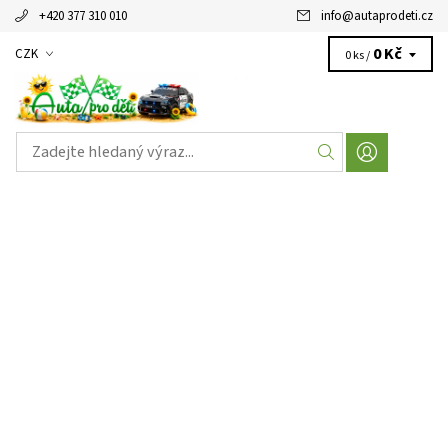
+420 377 310 010
info
@
autaprodeti.cz
0 Kč
CZK
0 ks /