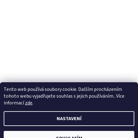
Tento web používá soubory cookie. Dalším procházením
tohoto webu vyjadřujete souhlas s jejich používáním.. Více
informací
zde
.
2026 © Auta pro děti, všechna práva vyhrazena
NASTAVENÍ
Vytvořil Shoptet