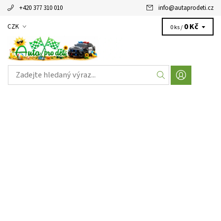
+420 377 310 010
info
@
autaprodeti.cz
0 Kč
CZK
0 ks /