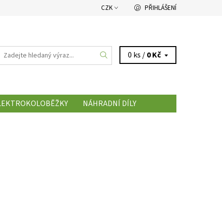
CZK
PŘIHLÁŠENÍ
0 ks /
0 Kč
LEKTROKOLOBĚŽKY
NÁHRADNÍ DÍLY