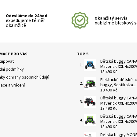
Odesíláme do 24hod
Okamžitý servis
expedujeme téměř
nabízíme bleskový s
okamžitě
MACE PRO VÁS
TOP 5
kupovat
Dětská buggy CAN-
Maverick XXL 4x200W 
ní podmínky
13 490 Kč
ky ochrany osobních údajů
Elektrické dětské a
buggy, šestikolka...
ace a vrácení
10 490 Kč
Dětská buggy CAN-
Maverick XXL 4x200W 
13 490 Kč
Dětská buggy CAN-
Maverick XXL 4x200W 
13 490 Kč
Dětská buggy MON