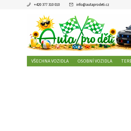
+420 377 310 010
info
@
autaprodeti.cz
VŠECHNA VOZIDLA
OSOBNÍ VOZIDLA
TERÉ
KONTAKTY
ČLÁNKY
OBCHODNÍ PODMÍNK