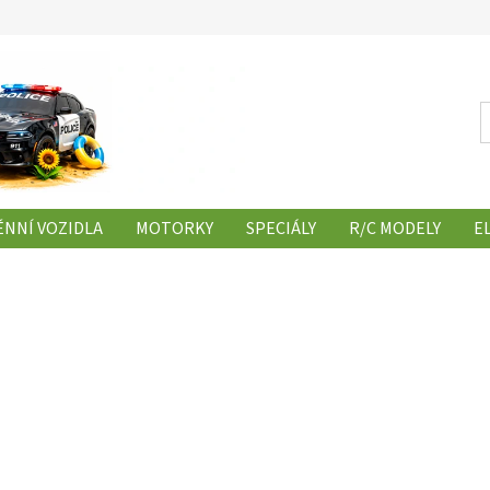
NNÍ VOZIDLA
MOTORKY
SPECIÁLY
R/C MODELY
E
Y