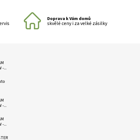
Doprava k Vám domů
ervis
skvělé ceny i za velké zásilky
AM
-...
uto
AM
-...
AM
-...
STER