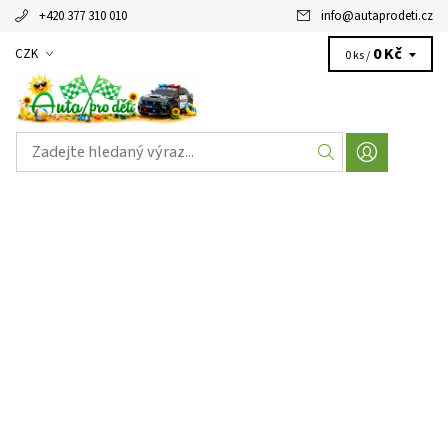
+420 377 310 010
info
@
autaprodeti.cz
0 Kč
CZK
0 ks /